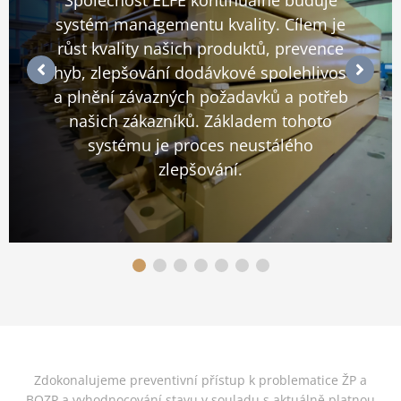
Společnost ELFE kontinuálně buduje
systém managementu kvality. Cílem je
růst kvality našich produktů, prevence
chyb, zlepšování dodávkové spolehlivosti
a plnění závazných požadavků a potřeb
našich zákazníků. Základem tohoto
systému je proces neustálého
zlepšování.
Zdokonalujeme preventivní přístup k problematice ŽP a
BOZP a vyhodnocování stavu v souladu s aktuálně platnou