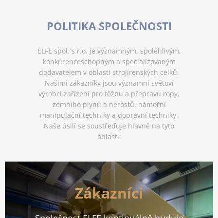
POLITIKA SPOLEČNOSTI
ELFE spol. s r.o. je významným, spolehlivým,
konkurenceschopným a specializovaným
dodavatelem v oblasti strojírenských celků.
Našimi zákazníky jsou významní světoví
výrobci zařízení pro těžbu a přepravu ropy,
zemního plynu a nerostů, námořní
manipulační techniky a dopravní techniky.
Naše úsilí se soustřeďuje hlavně na tyto
oblasti:
Zákazníci