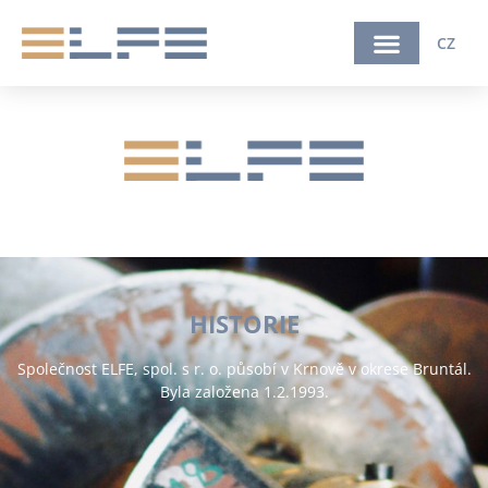
CZ
HISTORIE
Společnost ELFE, spol. s r. o. působí v Krnově v okrese Bruntál.
Byla založena 1.2.1993.