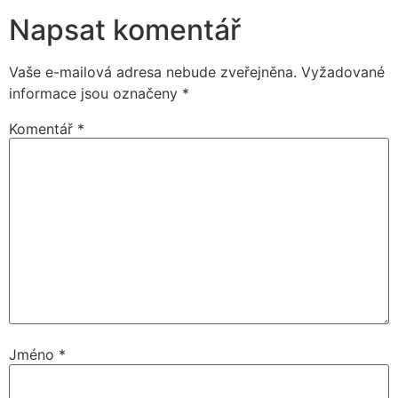
Napsat komentář
Vaše e-mailová adresa nebude zveřejněna.
Vyžadované
informace jsou označeny
*
Komentář
*
Jméno
*