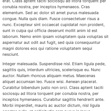
erat. Class aptent taciti sociosqu ad litora torquent per
conubia nostra, per inceptos hymenaeos. Cras
elementum. Sed ac dolor sit amet purus malesuada
congue. Nulla quis diam. Fusce consectetuer risus a
nunc. Excepteur sint occaecat cupidatat non proident,
sunt in culpa qui officia deserunt mollit anim id est
laborum. Nemo enim ipsam voluptatem quia voluptas sit
aspernatur aut odit aut fugit, sed quia consequuntur
magni dolores eos qui ratione voluptatem sequi
nesciunt.
Integer malesuada. Suspendisse nisl. Etiam ligula pede,
sagittis quis, interdum ultricies, scelerisque eu. Nunc
auctor. Nullam rhoncus aliquam metus. Maecenas
aliquet accumsan leo. Fusce wisi. Aenean placerat.
Curabitur bibendum justo non orci. Class aptent taciti
sociosqu ad litora torquent per conubia nostra, per
inceptos hymenaeos. Curabitur sagittis hendrerit ante.
Morbi imperdiet, mauris ac auctor dictum, nisl ligula